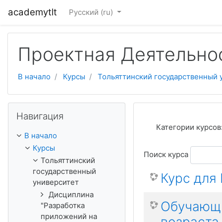
Перейти к основному содержанию
academytlt
Русский ‎(ru)‎
Проектная Деятельно
В начало
Курсы
Тольяттинский государственный 
Пропустить Навигация
Навигация
Категории курсов
В начало
Курсы
Поиск курса
Тольяттинский
государственный
Курс для
университет
Дисциплина
Обучающи
"Разработка
приложений на
возраста 